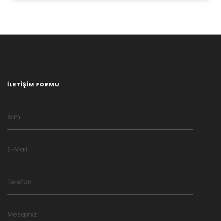
İLETIŞIM FORMU
İsim
E-Mail
Telefon
Mesajınız