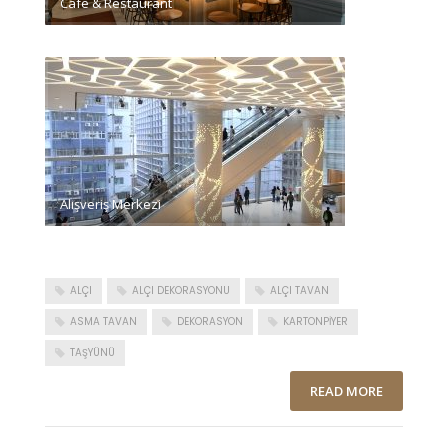
Cafe & Restaurant
Alışveriş Merkezi
ALÇI
ALÇI DEKORASYONU
ALÇI TAVAN
ASMA TAVAN
DEKORASYON
KARTONPIYER
TAŞYÜNÜ
READ MORE